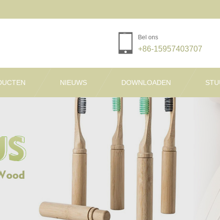
Bel ons
+86-15957403707
DUCTEN
NIEUWS
DOWNLOADEN
STU