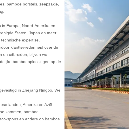
es, bamboe borstels, zeepzakje,
ng.
n in Europa, Noord-Amerika en
Verenigde Staten, Japan en meer.
technische expertise,
ardoor klanttevredenheid over de
n en uitbreiden, blijven we
ndelijke bamboeoplossingen op de
 gevestigd in Zhejiang Ningbo. We
pese landen, Amerika en Azië.
mboe kammen, bamboe
, eco-spons en andere op bamboe