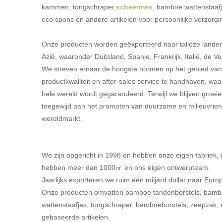
kammen, tongschraper,
scheermes
, bamboe wattenstaafj
eco spons en andere artikelen voor persoonlijke verzorgi
Onze producten worden geëxporteerd naar talloze lande
Azië, waaronder Duitsland, Spanje, Frankrijk, Italië, de 
We streven ernaar de hoogste normen op het gebied van 
productkwaliteit en after-sales service te handhaven, wa
hele wereld wordt gegarandeerd. Terwijl we blijven groeie
toegewijd aan het promoten van duurzame en milieuvrie
wereldmarkt.
We zijn opgericht in 1998 en hebben onze eigen fabriek,
hebben meer dan 1000㎡ en ons eigen ontwerpteam.
Jaarlijks exporteren we ruim één miljard dollar naar Euro
Onze producten omvatten bamboe tandenborstels, ba
wattenstaafjes, tongschraper, bamboeborstels, zeepzak
gebaseerde artikelen.