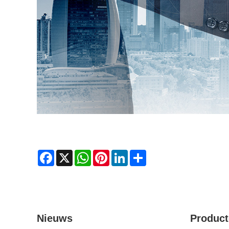
Facebook
X
WhatsApp
Pinterest
LinkedIn
Share
Nieuws
Produc